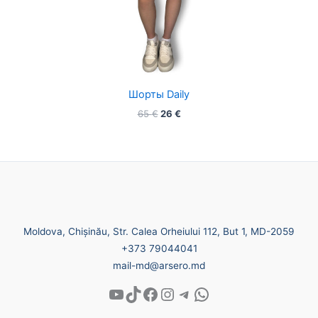
Шорты Daily
65
€
26
€
Moldova, Chișinău, Str. Calea Orheiului 112, But 1, MD-2059
+373 79044041
mail-md@arsero.md