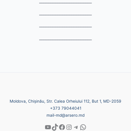
______________________________
______________________________
______________________________
______________________________
Moldova, Chișinău, Str. Calea Orheiului 112, But 1, MD-2059
+373 79044041
mail-md@arsero.md