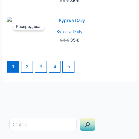
64
€
35
€
Первоначальная
Текущая
цена
цена:
Распродажа!
составляла
35 €.
Куртка Daily
64 €.
64
€
35
€
1
2
3
4
→