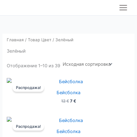
П
Перейти
о
к
и
содержимому
с
к
Главная
/ Товар Цвет / Зелёный
Зелёный
Отображение 1–10 из 39
Первоначальная
Текущая
цена
цена:
Распродажа!
составляла
7 €.
Бейсболка
12 €.
12
€
7
€
Первоначальная
Текущая
цена
цена:
Распродажа!
составляла
7 €.
Бейсболка
12 €.