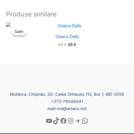
Produse similare
Prețul
Prețul
inițial
curent
Sale!
Sale!
a
este:
Geaca Daily
fost:
35 €.
64
€
35
€
64 €.
Moldova, Chișinău, Str. Calea Orheiului 112, But 1, MD-2059
+373 79044041
mail-md@arsero.md