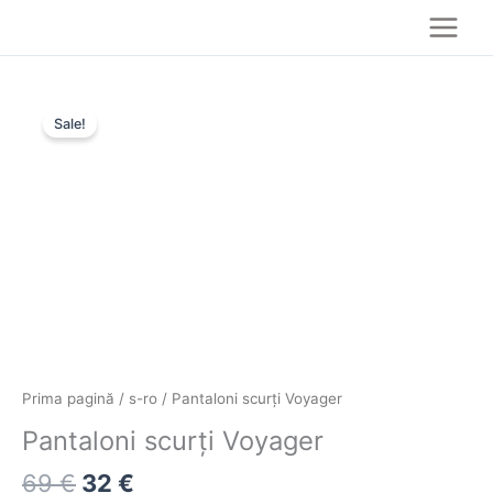
Skip
to
content
Prețul
Prețul
Cantitate
inițial
curent
Sale!
Pantaloni
a
este:
scurți
fost:
32 €.
Voyager
69 €.
Prima pagină
/
s-ro
/ Pantaloni scurți Voyager
Pantaloni scurți Voyager
69
€
32
€