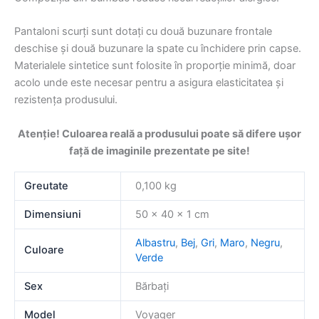
Pantaloni scurți sunt dotați cu două buzunare frontale
deschise și două buzunare la spate cu închidere prin capse.
Materialele sintetice sunt folosite în proporție minimă, doar
acolo unde este necesar pentru a asigura elasticitatea și
rezistența produsului.
Atenție! Culoarea reală a produsului poate să difere ușor
față de imaginile prezentate pe site!
Greutate
0,100 kg
Dimensiuni
50 × 40 × 1 cm
Albastru
,
Bej
,
Gri
,
Maro
,
Negru
,
Culoare
Verde
Sex
Bărbați
Model
Voyager