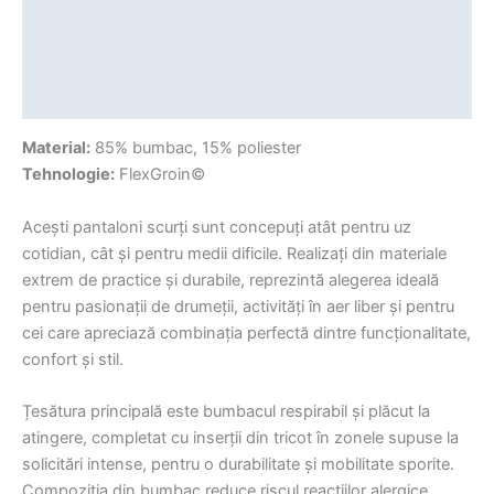
Descriere
Informații suplimentare
Recenzii (0)
Material:
85% bumbac, 15% poliester
Tehnologie:
FlexGroin©
Acești pantaloni scurți sunt concepuți atât pentru uz
cotidian, cât și pentru medii dificile. Realizați din materiale
extrem de practice și durabile, reprezintă alegerea ideală
pentru pasionații de drumeții, activități în aer liber și pentru
cei care apreciază combinația perfectă dintre funcționalitate,
confort și stil.
Țesătura principală este bumbacul respirabil și plăcut la
atingere, completat cu inserții din tricot în zonele supuse la
solicitări intense, pentru o durabilitate și mobilitate sporite.
Compoziția din bumbac reduce riscul reacțiilor alergice.