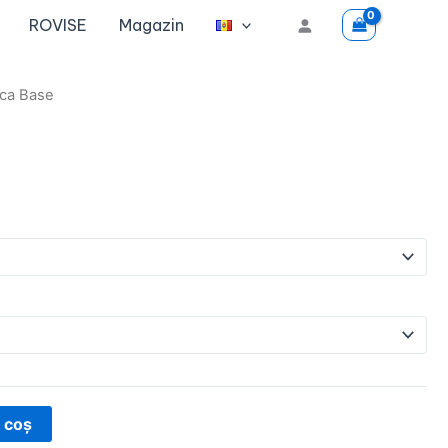
fost:
19 €.
ROVISE
Magazin
37 €.
l
ca Base
t
 coș