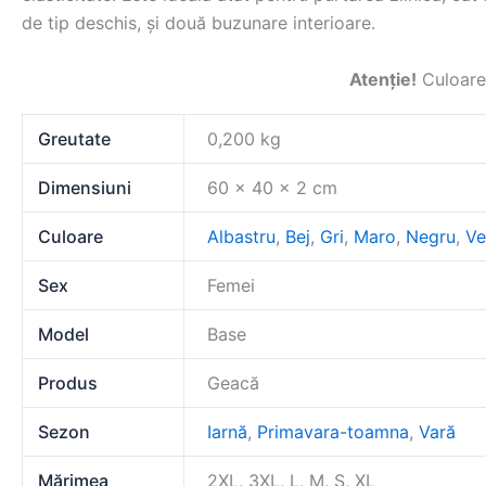
de tip deschis, și două buzunare interioare.
Atenție!
Culoarea
Greutate
0,200 kg
Dimensiuni
60 × 40 × 2 cm
Culoare
Albastru
,
Bej
,
Gri
,
Maro
,
Negru
,
Ve
Sex
Femei
Model
Base
Produs
Geacă
Sezon
Iarnă
,
Primavara-toamna
,
Vară
Mărimea
2XL, 3XL, L, M, S, XL