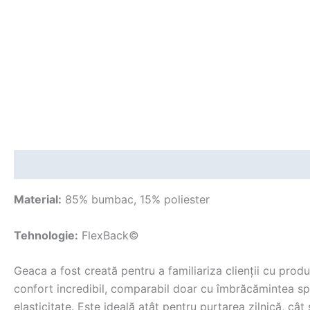
Descriere
Informații suplimentare
Recenzii (0)
Material:
85% bumbac, 15% poliester
Tehnologie:
FlexBack©
Geaca a fost creată pentru a familiariza clienții cu pro
confort incredibil, comparabil doar cu îmbrăcămintea spo
elasticitate. Este ideală atât pentru purtarea zilnică, cât