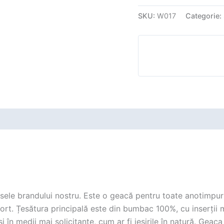
SKU:
W017
Categorie:
dusele brandului nostru. Este o geacă pentru toate anotimpu
rt. Țesătura principală este din bumbac 100%, cu inserții m
 și în medii mai solicitante, cum ar fi ieșirile în natură. G