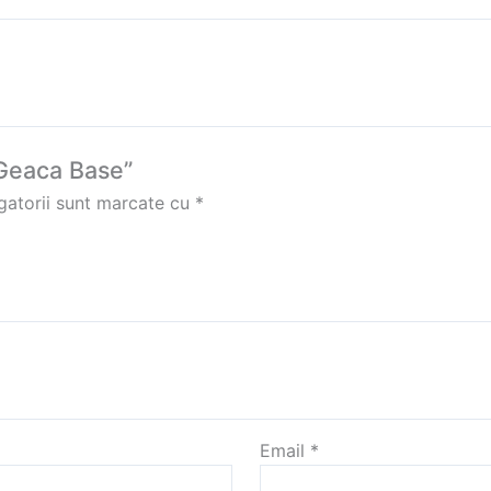
 „Geaca Base”
gatorii sunt marcate cu
*
Email
*