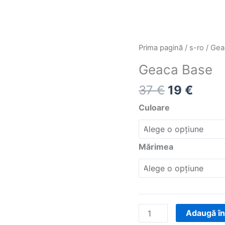
Prețul
Prețu
Cantitate
Prima pagină
/
s-ro
/ Gea
inițial
curen
Geaca
Geaca Base
a
este:
Base
fost:
19 €.
37
€
19
€
37 €.
Culoare
Mărimea
Adaugă în