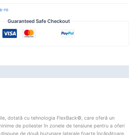
s-ro
Guaranteed Safe Checkout
rile, dotată cu tehnologia FlexBack©, care oferă un
inime de poliester în zonele de tensiune pentru a oferi
eaca dispune de două buzunare laterale foarte încăpătoare,