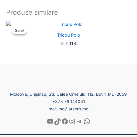
Produse similare
Prețul
Prețul
inițial
curent
Sale!
Sale!
a
este:
Tricou Polo
fost:
11 €.
15
€
11
€
15 €.
Moldova, Chișinău, Str. Calea Orheiului 112, But 1, MD-2059
+373 79044041
mail-md@arsero.md