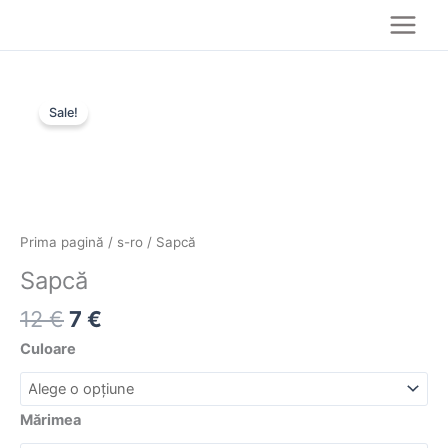
Skip
to
content
Prețul
Prețul
Cantitate
inițial
curent
Sale!
Sapcă
a
este:
fost:
7 €.
12 €.
Prima pagină
/
s-ro
/ Sapcă
Sapcă
12
€
7
€
Culoare
Mărimea