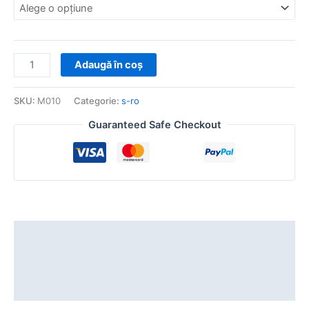
Adaugă în coș
SKU:
M010
Categorie:
s-ro
Guaranteed Safe Checkout
Descriere
Informații suplimentare
Recenzii (0)