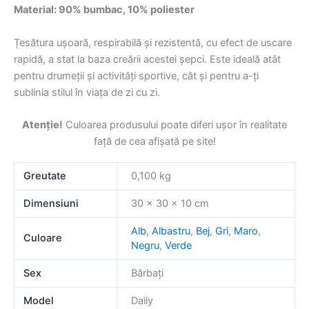
Material: 90%
bumbac, 10%
poliester
Țesătura
ușoară,
respirabilă
și
rezistentă,
cu
efect
de
uscare
rapidă,
a
stat
la
baza
creării
acestei
șepci.
Este
ideală
atât
pentru
drumeții
și
activități
sportive,
cât
și
pentru
a-
ți
sublinia
stilul
în
viața
de
zi
cu
zi.
Atenție!
Culoarea
produsului
poate
diferi
ușor
în
realitate
față
de
cea
afișată
pe
site!
Greutate
0,100 kg
Dimensiuni
30 × 30 × 10 cm
Alb
,
Albastru
,
Bej
,
Gri
,
Maro
,
Culoare
Negru
,
Verde
Sex
Bărbați
Model
Daily