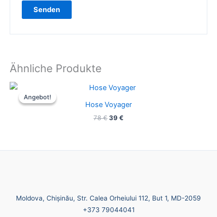
Ähnliche Produkte
Ursprünglicher
Aktueller
Preis
Preis
Angebot!
Angebot!
war:
ist:
Hose Voyager
78 €
39 €.
78
€
39
€
Moldova, Chișinău, Str. Calea Orheiului 112, But 1, MD-2059
+373 79044041