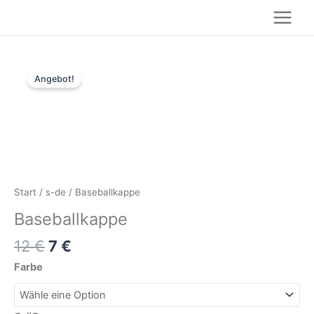
Zum
Inhalt
springen
Ursprünglicher
Aktueller
Baseballkappe
Preis
Preis
Angebot!
Menge
war:
ist:
12 €
7 €.
Start
/
s-de
/ Baseballkappe
Baseballkappe
12
€
7
€
Farbe