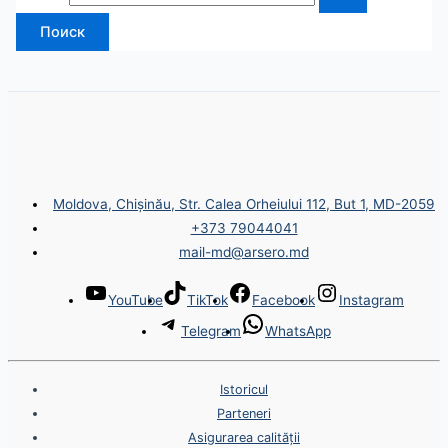
Moldova, Chișinău, Str. Calea Orheiului 112, But 1, MD-2059
+373 79044041
mail-md@arsero.md
YouTube
TikTok
Facebook
Instagram
Telegram
WhatsApp
Istoricul
Parteneri
Asigurarea calității